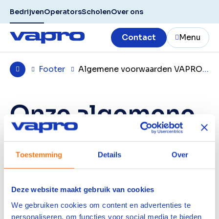
Bedrijven
Operators
Scholen
Over ons
Contact
Menu
Footer
Algemene voorwaarden VAPRO BV
Onze algemene
voorwaarden
VAPRO BV
Toestemming
Details
Over
Hieronder kun je de Algemene Voorwaarden
Deze website maakt gebruik van cookies
van VAPRO BV als pdf-bestand downloaden.
We gebruiken cookies om content en advertenties te
Deze Algemene Voorwaarden zijn van
personaliseren, om functies voor social media te bieden