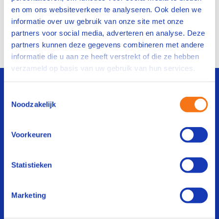
toepassing op alle overeenkomsten van VAPRO
en om ons websiteverkeer te analyseren. Ook delen we
BV.
informatie over uw gebruik van onze site met onze
partners voor social media, adverteren en analyse. Deze
Algemene voorwaarden VAPRO BV
partners kunnen deze gegevens combineren met andere
informatie die u aan ze heeft verstrekt of die ze hebben
verzameld op basis van uw gebruik van hun services.
Kom in contact
Toestemmingsselectie
Noodzakelijk
Benieuwd hoe we jouw
personeel kunnen
Voorkeuren
doorontwikkelen?
Statistieken
Neem contact op
Marketing
Doe de bedrijfsscan