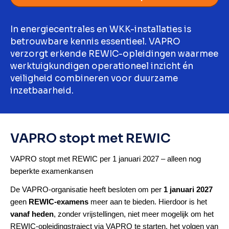
In energiecentrales en WKK-installaties is
betrouwbare kennis essentieel. VAPRO
verzorgt erkende REWIC-opleidingen waarmee
werktuigkundigen operationeel inzicht én
veiligheid combineren voor duurzame
inzetbaarheid.
VAPRO stopt met REWIC
VAPRO stopt met REWIC per 1 januari 2027 – alleen nog
beperkte examenkansen
De VAPRO-organisatie heeft besloten om per
1 januari 2027
geen
REWIC-examens
meer aan te bieden. Hierdoor is het
vanaf heden
, zonder vrijstellingen, niet meer mogelijk om het
REWIC-opleidingstraject via VAPRO te starten. het volgen van