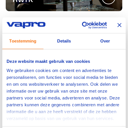
Voor wie zijn onze
Toestemming
Details
Over
brancheopleidingen geschikt?
Voor organisaties in de energiesector die:
Deze website maakt gebruik van cookies
Technisch personeel willen ontwikkelen tot
We gebruiken cookies om content en advertenties te
volwaardige werktuigkundigen.
personaliseren, om functies voor social media te bieden
Zoeken naar gecertificeerde opleidingen met
en om ons websiteverkeer te analyseren. Ook delen we
directe toepasbaarheid.
informatie over uw gebruik van onze site met onze
Continuïteit en veiligheid in bedrijfsvoering
partners voor social media, adverteren en analyse. Deze
willen waarborgen.
partners kunnen deze gegevens combineren met andere
informatie die u aan ze heeft verstrekt of die ze hebben
Neem contact op
verzameld op basis van uw gebruik van hun services.