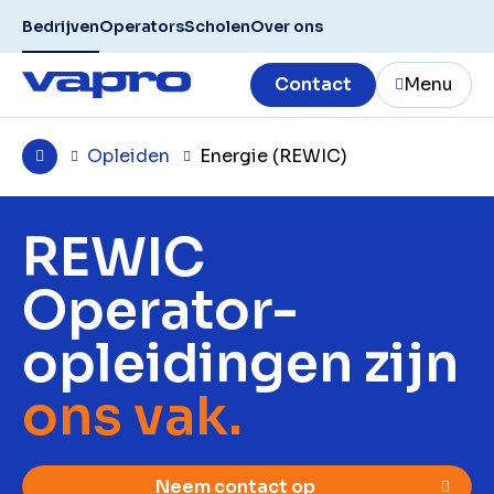
Bedrijven
Operators
Scholen
Over ons
Contact
Menu
Opleiden
Energie (REWIC)
REWIC
Operator-
opleidingen zijn
ons vak.
Neem contact op