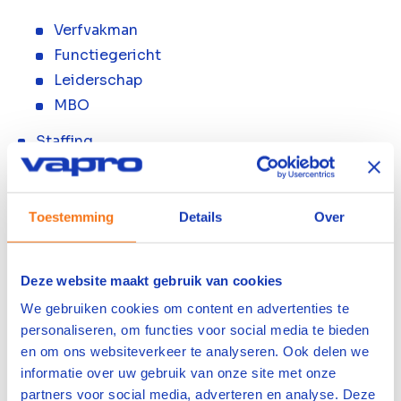
Verfvakman
Functiegericht
Leiderschap
MBO
Staffing
Veiligheidstrainingen
NEN 3140
Toestemming
Details
Over
NEN 3840
Leermiddelen
Deze website maakt gebruik van cookies
Bedrijfsscan
Operators
We gebruiken cookies om content en advertenties te
personaliseren, om functies voor social media te bieden
Werken bij VAPRO
en om ons websiteverkeer te analyseren. Ook delen we
Vacatures
informatie over uw gebruik van onze site met onze
partners voor social media, adverteren en analyse. Deze
Operator A / VAPRO A