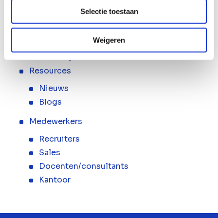
Leermiddelen
Selectie toestaan
Aangesloten scholen
Over ons
Weigeren
Werken bij
Resources
Nieuws
Blogs
Medewerkers
Recruiters
Sales
Docenten/consultants
Kantoor