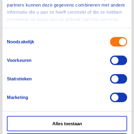
partners kunnen deze gegevens combineren met andere
Operator B / VAPRO B
informatie die u aan ze heeft verstrekt of die ze hebben
Operator C / VAPRO C
verzameld op basis van uw gebruik van hun services.
Opleidingen
Toestemmingsselectie
Operator
Noodzakelijk
Branche specifiek
Leiderschapstrainingen
Voorkeuren
MBO
Veiligheidstrainingen
Statistieken
NEN 3140
NEN 3840
Marketing
Leermiddelen
Scholen
Alles toestaan
Partnerships