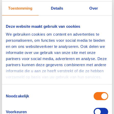
Kwaliteitscontrole
: Keuring van grondstoffen,
Toestemming
Details
Over
processen en eindproducten.
Leidinggeven
: Instructies geven,
werkinstructies opstellen en
Deze website maakt gebruik van cookies
probleemoplossing coördineren.
We gebruiken cookies om content en advertenties te
Rapporteren
: Gegevens verwerken en
personaliseren, om functies voor social media te bieden
rapporteren.
en om ons websiteverkeer te analyseren. Ook delen we
informatie over uw gebruik van onze site met onze
partners voor social media, adverteren en analyse. Deze
partners kunnen deze gegevens combineren met andere
Inhoud
informatie die u aan ze heeft verstrekt of die ze hebben
Investeer in leiderschap en
verzameld op basis van uw gebruik van hun services.
expertise in de
Toestemmingsselectie
composietverwerking.
Noodzakelijk
Met de opleiding Composietverwerken 3 geef je
jouw ervaren medewerkers de tools om complexe
Voorkeuren