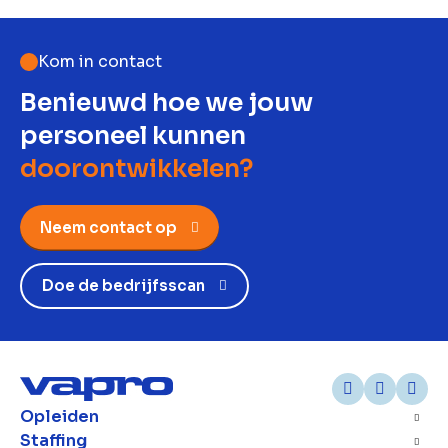
Kom in contact
Benieuwd hoe we jouw
personeel kunnen
doorontwikkelen?
Neem contact op
Doe de bedrijfsscan
Opleiden
Staffing