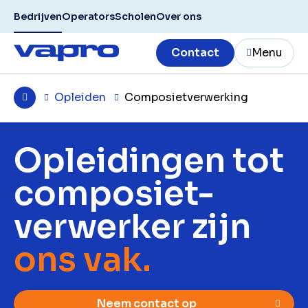
Bedrijven
Operators
Scholen
Over ons
Contact
Menu
Opleiden
Composietverwerking
Opleidingen tot
composiet-
verwerker zijn
ons vak.
Neem contact op