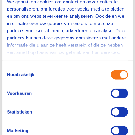
We gebruiken cookies om content en advertenties te
technieken rond composietverwerking.
personaliseren, om functies voor social media te bieden
De productie willen optimaliseren met beter
en om ons websiteverkeer te analyseren. Ook delen we
procesinzicht en minder uitval.
informatie over uw gebruik van onze site met onze
Gericht willen investeren in duurzame
partners voor social media, adverteren en analyse. Deze
kennisopbouw en doorstroom.
partners kunnen deze gegevens combineren met andere
informatie die u aan ze heeft verstrekt of die ze hebben
Neem contact op
verzameld op basis van uw gebruik van hun services.
Toestemmingsselectie
Noodzakelijk
Voorkeuren
Statistieken
Marketing