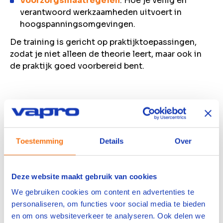
Voorzorgsmaatregelen
: Hoe je veilig en
verantwoord werkzaamheden uitvoert in
hoogspanningsomgevingen.
De training is gericht op praktijktoepassingen,
zodat je niet alleen de theorie leert, maar ook in
de praktijk goed voorbereid bent.
Inhoud
Alle onderdelen op een rijtje.
Toestemming
Details
Over
Met de NEN 3840-training van VAPRO zorg je
ervoor dat je veilig, deskundig en volgens de
wettelijke richtlijnen werkt met
Deze website maakt gebruik van cookies
hoogspanningsinstallaties. Het behalen van het
We gebruiken cookies om content en advertenties te
IV/WV-certificaat laat zien dat je beschikt over de
personaliseren, om functies voor social media te bieden
kennis en vaardigheden om jouw werk veilig en
en om ons websiteverkeer te analyseren. Ook delen we
efficiënt uit te voeren.