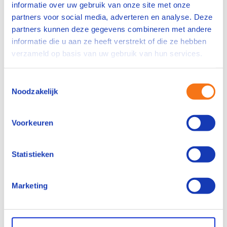
informatie over uw gebruik van onze site met onze
Vraag de training aan
partners voor social media, adverteren en analyse. Deze
partners kunnen deze gegevens combineren met andere
informatie die u aan ze heeft verstrekt of die ze hebben
verzameld op basis van uw gebruik van hun services.
Wat is NEN 3140?
Toestemmingsselectie
Hoe ziet de training eruit?
Noodzakelijk
Voor wie is deze training geschikt?
Voorkeuren
Praktische informatie
Statistieken
Marketing
Waarom veiligheidstrainingen
van VAPRO?