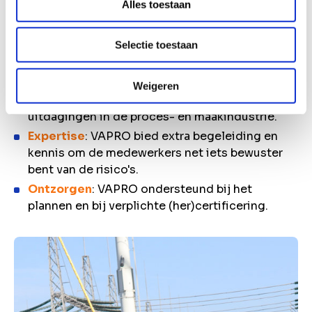
Alles toestaan
Bewustwording
: Focus op veiligheid en
risicobeheersing, zodat je veiliger werkt.
Selectie toestaan
Praktijkgericht
: Onze training is ontworpen om
de theorie direct toe te passen op de werkvloer.
Weigeren
Cultural fit
: Speciaal afgestemd op de
uitdagingen in de proces- en maakindustrie.
Expertise
: VAPRO bied extra begeleiding en
kennis om de medewerkers net iets bewuster
bent van de risico's.
Ontzorgen
: VAPRO ondersteund bij het
plannen en bij verplichte (her)certificering.