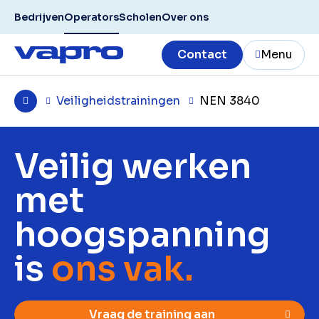
Bedrijven
Operators
Scholen
Over ons
Contact
Menu
Veiligheidstrainingen
NEN 3840
Veilig werken
met
hoogspanning
is
ons vak.
Vraag de training aan