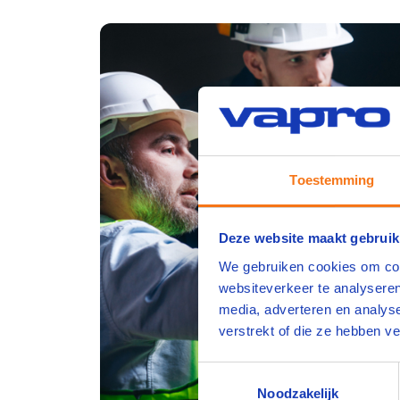
Toestemming
Deze website maakt gebruik
We gebruiken cookies om cont
websiteverkeer te analyseren
media, adverteren en analys
verstrekt of die ze hebben v
Toestemmingsselectie
Noodzakelijk