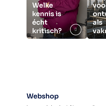
Welke
voo
kennis is
ont
écht
als
kritisch?
vak
Webshop