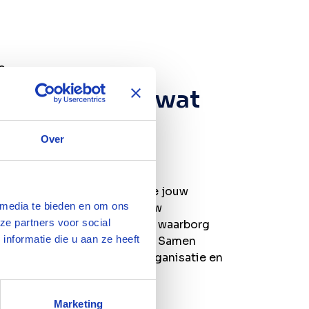
e
ensen weten wat
nsen nodig
Over
n.
al je een partner in huis die jouw
 media te bieden en om ons
helpt groeien. Ontwikkel jouw
ze partners voor social
 zet de juiste mensen in en waarborg
nformatie die u aan ze heeft
n efficiëntie op de werkvloer. Samen
an de toekomst van jouw organisatie en
Marketing