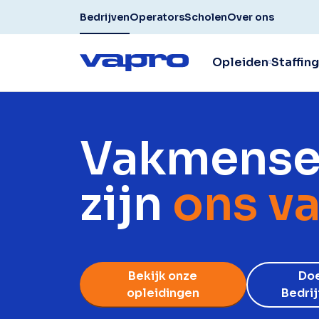
Bedrijven
Operators
Scholen
Over ons
Opleiden
Staffing
Vakmens
zijn
ons va
Bekijk onze
Do
opleidingen
Bedri