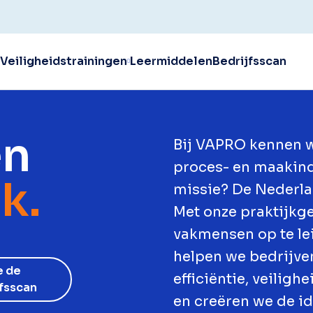
Veiligheidstrainingen
Leermiddelen
Bedrijfsscan
en
Bij VAPRO kennen w
proces- en maakind
k.
missie? De Nederla
Met onze praktijkg
vakmensen op te leid
helpen we bedrijven
e de
efficiëntie, veiligh
jfsscan
en creëren we de i