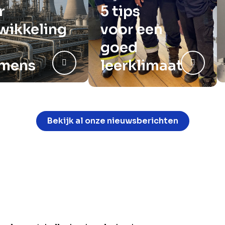
r
5 tips
wikkeling
voor een
goed
mens
leerklimaat
Bekijk al onze nieuwsberichten