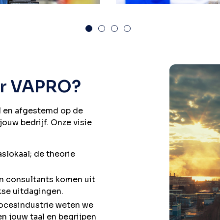
or VAPRO?
el en afgestemd op de
jouw bedrijf. Onze visie
aslokaal; de theorie
en consultants komen uit
kse uitdagingen.
procesindustrie weten we
ken jouw taal en begrijpen