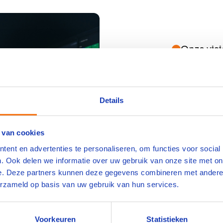
Onze visi
Vakm
vakme
Details
hebbe
 van cookies
Met VAPRO ha
ent en advertenties te personaliseren, om functies voor social
organisatie 
. Ook delen we informatie over uw gebruik van onze site met on
medewerkers,
e. Deze partners kunnen deze gegevens combineren met andere i
veiligheid e
erzameld op basis van uw gebruik van hun services.
bouwen we a
de industrie.
Voorkeuren
Statistieken