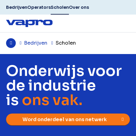
Bedrijven
Operators
Scholen
Over ons
Bedrijven
Scholen
Onderwijs voor
de industrie
is
ons vak.
Word onderdeel van ons netwerk