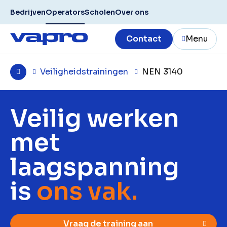
Bedrijven
Operators
Scholen
Over ons
Contact
Menu
Veiligheidstrainingen
NEN 3140
Veilig werken
met
laagspanning
is
ons vak.
Vraag de training aan