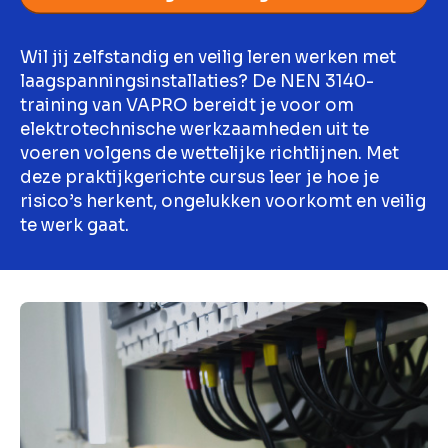
Wil jij zelfstandig en veilig leren werken met
laagspanningsinstallaties? De NEN 3140-
training van VAPRO bereidt je voor om
elektrotechnische werkzaamheden uit te
voeren volgens de wettelijke richtlijnen. Met
deze praktijkgerichte cursus leer je hoe je
risico’s herkent, ongelukken voorkomt en veilig
te werk gaat.