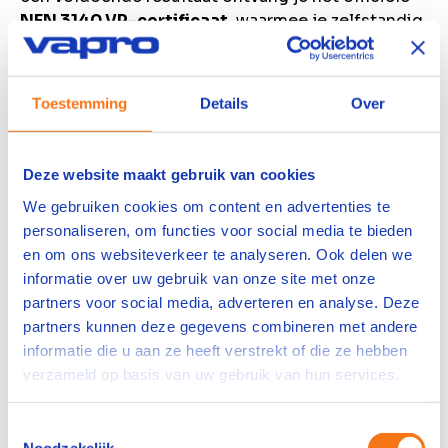
NEN 3140 VP-certificaat
, waarmee je zelfstandig
en veilig kunt werken.
Toestemming
Details
Over
Inhoud
Alle onderdelen op een rijtje.
Deze website maakt gebruik van cookies
Met de NEN 3140-training van VAPRO zet je een
We gebruiken cookies om content en advertenties te
belangrijke stap richting zelfstandig en veilig
personaliseren, om functies voor social media te bieden
werken in de elektrotechniek. Je leert niet alleen
en om ons websiteverkeer te analyseren. Ook delen we
hoe je risico’s voorkomt, maar ook hoe je met
informatie over uw gebruik van onze site met onze
vertrouwen jouw taken uitvoert.
partners voor social media, adverteren en analyse. Deze
partners kunnen deze gegevens combineren met andere
Vraag de training aan
informatie die u aan ze heeft verstrekt of die ze hebben
verzameld op basis van uw gebruik van hun services.
Toestemmingsselectie
Wat is NEN 3140?