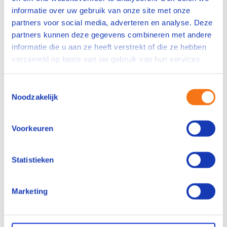
informatie over uw gebruik van onze site met onze
partners voor social media, adverteren en analyse. Deze
partners kunnen deze gegevens combineren met andere
informatie die u aan ze heeft verstrekt of die ze hebben
verzameld op basis van uw gebruik van hun services.
Toestemmingsselectie
Noodzakelijk
Voorkeuren
Blogs
Welke kennis is écht
Statistieken
kritisch?
Marketing