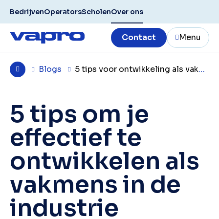
Bedrijven
Operators
Scholen
Over ons
Contact
Menu
Blogs
5 tips voor ontwikkeling als vakmens
5 tips om je
effectief te
ontwikkelen als
vakmens in de
industrie