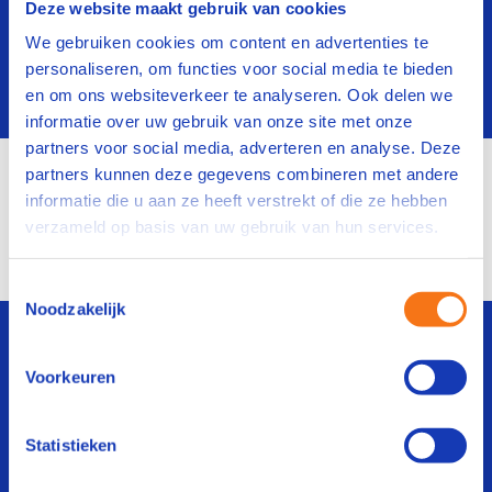
Deze website maakt gebruik van cookies
operators zijn dankzij Vapro vakmensen
geworden. Van Nederland tot China en
We gebruiken cookies om content en advertenties te
Indonesië. Onze positieve impact op
personaliseren, om functies voor social media te bieden
productielijnen is wereldwijd.
en om ons websiteverkeer te analyseren. Ook delen we
informatie over uw gebruik van onze site met onze
partners voor social media, adverteren en analyse. Deze
partners kunnen deze gegevens combineren met andere
Productiviteit verhoging bij Primo
informatie die u aan ze heeft verstrekt of die ze hebben
Enitor
verzameld op basis van uw gebruik van hun services.
Verhogen flexibiliteit M&G Group
Toestemmingsselectie
Noodzakelijk
Kom in contact
Voorkeuren
Benieuwd hoe we jouw
personeel kunnen
Statistieken
doorontwikkelen?