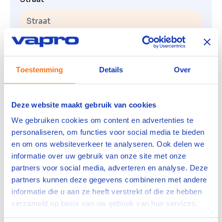
Plaats
Toestemming
Details
Over
Curriculum vitae
Deze website maakt gebruik van cookies
Geen bestand
We gebruiken cookies om content en advertenties te
personaliseren, om functies voor social media te bieden
Selecteer een bestand
en om ons websiteverkeer te analyseren. Ook delen we
informatie over uw gebruik van onze site met onze
Functietitel
partners voor social media, adverteren en analyse. Deze
partners kunnen deze gegevens combineren met andere
informatie die u aan ze heeft verstrekt of die ze hebben
verzameld op basis van uw gebruik van hun services.
Geef aan in welke functie je het liefst aan de slag
gaat.