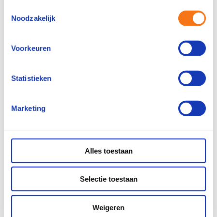
Toestemmingsselectie
Kies de vestiging van jouw voorkeur
Noodzakelijk
Selecteer
Voorkeuren
Privacy
Statistieken
In het kader van je inschrijving en eventuele
dienstverband verwerken we je
Marketing
persoonsgegevens. Hierbij nemen we de
noodzakelijke zorgvuldigheid in acht. Meer
hierover kun je lezen in ons
privacystatement
.
Om je actief naar werk te kunnen bemiddelen
Alles toestaan
willen we je toestemming vragen om deze
gegevens te mogen verwerken en aan evt.
derden, waaronder opdrachtgevers, te
Selectie toestaan
verstrekken.
Weigeren
Ik ga akkoord met bemiddeling door