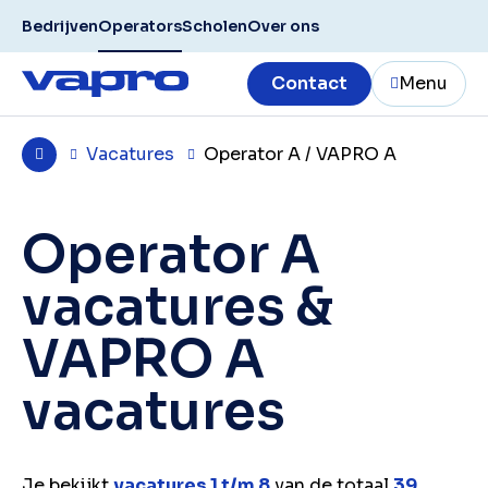
Bedrijven
Operators
Scholen
Over ons
Contact
Menu
Vacatures
Operator A / VAPRO A
Operator A
vacatures &
VAPRO A
vacatures
Je bekijkt
vacatures 1 t/m 8
van de totaal
39