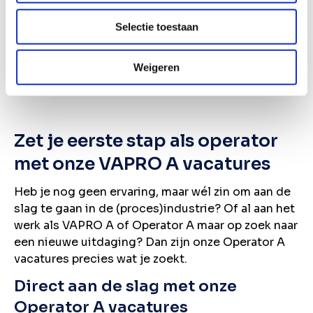
Wil je de nieuwste vacatures in je mail ontvangen?
Selectie toestaan
Schrijf je in voor onze vacature alert!
Weigeren
Vacature alert ontvangen
Zet je eerste stap als operator
met onze VAPRO A vacatures
Heb je nog geen ervaring, maar wél zin om aan de
slag te gaan in de (proces)industrie? Of al aan het
werk als VAPRO A of Operator A maar op zoek naar
een nieuwe uitdaging? Dan zijn onze Operator A
vacatures precies wat je zoekt.
Direct aan de slag met onze
Operator A vacatures