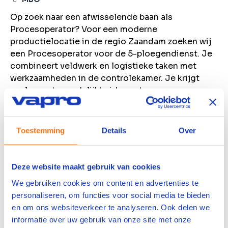
Op zoek naar een afwisselende baan als
Procesoperator? Voor een moderne
productielocatie in de regio Zaandam zoeken wij
een Procesoperator voor de 5-ploegendienst. Je
combineert veldwerk en logistieke taken met
werkzaamheden in de controlekamer. Je krijgt
veel verantwoordelijkheid, een team van ervaren
collega's om op terug te vallen en volop kansen
om jezelf breed te ontwikkelen.
Toestemming
Details
Over
Bekijk vacature
Bewaren
Deze website maakt gebruik van cookies
We gebruiken cookies om content en advertenties te
Machine Operator
personaliseren, om functies voor social media te bieden
en om ons websiteverkeer te analyseren. Ook delen we
Farmsum
informatie over uw gebruik van onze site met onze
4000
per maand