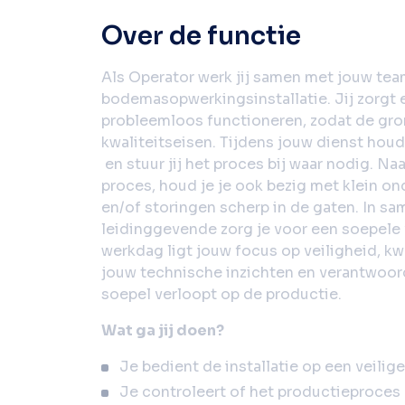
Over de functie
Als Operator werk jij samen met jouw te
bodemasopwerkingsinstallatie. Jij zorgt e
probleemloos functioneren, zodat de gro
kwaliteitseisen. Tijdens jouw dienst houd
en stuur jij het proces bij waar nodig. N
proces, houd je je ook bezig met klein on
en/of storingen scherp in de gaten. In s
leidinggevende zorg je voor een soepele
werkdag ligt jouw focus op veiligheid, kw
jouw technische inzichten en verantwoorde
soepel verloopt op de productie.
Wat ga jij doen?
Je bedient de installatie op een veilig
Je controleert of het productieproces 