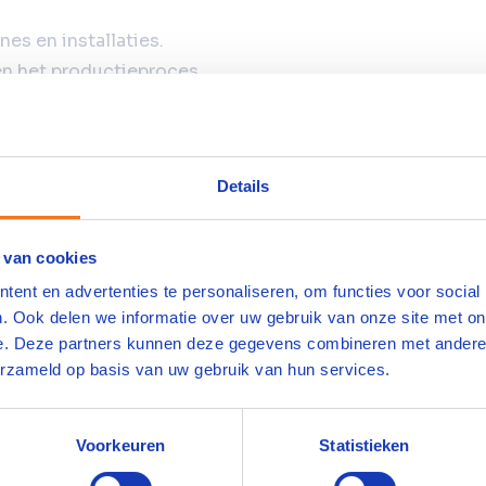
es en installaties.
n het productieproces.
oces op koers door tijdig in te grijpen wanneer
 en houdt ook oog op de veiligheid van jouw
Details
eilige situaties snel op en geeft deze door aan
 van cookies
ent en advertenties te personaliseren, om functies voor social
. Ook delen we informatie over uw gebruik van onze site met on
e. Deze partners kunnen deze gegevens combineren met andere i
erzameld op basis van uw gebruik van hun services.
ische omgeving bieden wij ook onderstaand
Voorkeuren
Statistieken
nd, incl. 14% ploegentoeslag voor 2-