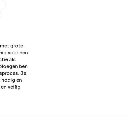
g met grote
eid voor een
tie als
-ploegen ben
ieproces. Je
r nodig en
en veilig