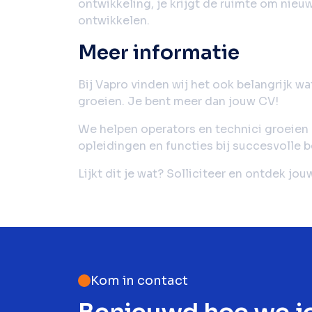
ontwikkeling, je krijgt de ruimte om nieu
ontwikkelen.
Meer informatie
Bij Vapro vinden wij het ook belangrijk wat
groeien. Je bent meer dan jouw CV!
We helpen operators en technici groeien 
opleidingen en functies bij succesvolle b
Lijkt dit je wat? Solliciteer en ontdek jo
Kom in contact