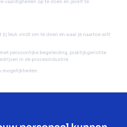
we vaardigheden op te doen en jezelf te
 jij leuk vindt om te doen en waar je naartoe wilt
met persoonlijke begeleiding, praktijkgerichte
edrijven in de procesindustrie.
uw mogelijkheden.