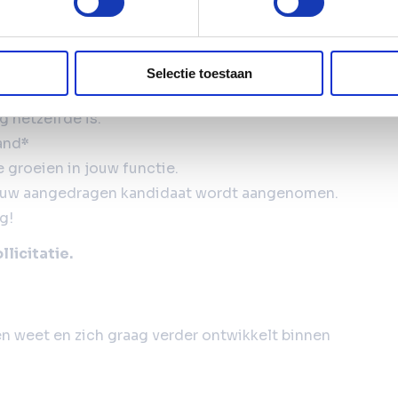
ikkelen en door te groeien.
Selectie toestaan
 te nemen.
 hetzelfde is.
and
*
 groeien in jouw functie.
jouw aangedragen kandidaat wordt aangenomen.
g!
licitatie.
n weet en zich graag verder ontwikkelt binnen