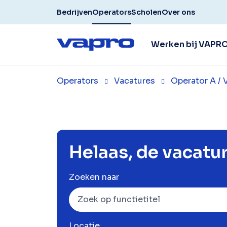
Bedrijven
Operators
Scholen
Over ons
Werken bij VAPR
Operators
Vacatures
Operator A /
Helaas, de vacatur
Zoeken naar
Locatie