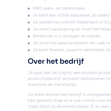
MBO werk- en denkniveau;
Je bent een échte aanpakker, je steek
Je spreekt en schrijft Nederland of Eng
Je werkt nauwkeurig en vindt het belan
Bereid om in 2-ploegen te werken;
Je vindt het geen probleem om vaak in
Je bent flexibel, zowel in werktijden a
Over het bedrijf
Je gaat aan de slag bij een modern produc
productiebedrijf verwerkt reststromen t
machines en installaties.
De sfeer binnen het bedrijf is ontspannen
had gewerkt maar er is ook ruimte voor een
staat altijd op de eerste plaats. Er is ve