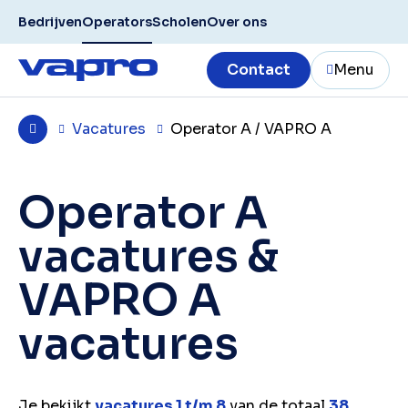
Bedrijven
Operators
Scholen
Over ons
Contact
Menu
Vacatures
Operator A / VAPRO A
Operator A
vacatures &
VAPRO A
vacatures
Je bekijkt
vacatures 1 t/m 8
van de totaal
38