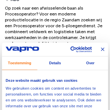
Op zoek naar een afwisselende baan als
Procesoperator? Voor een moderne
productielocatie in de regio Zaandam zoeken wij
een Procesoperator voor de 5-ploegendienst. Je
combineert veldwerk en logistieke taken met
werkzaamheden in de controlekamer. Je krijgt
veel verantwoordelijkheid, een team van ervaren
collega's om op terug te vallen en volop kansen
om jezelf breed te ontwikkelen.
Toestemming
Details
Over
Bekijk vacature
Bewaren
Deze website maakt gebruik van cookies
We gebruiken cookies om content en advertenties te
Machine Operator
personaliseren, om functies voor social media te bieden
en om ons websiteverkeer te analyseren. Ook delen we
Farmsum
informatie over uw gebruik van onze site met onze
4000
per maand