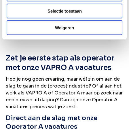
Wil je de nieuwste vacatures in je mail ontvangen?
Selectie toestaan
Schrijf je in voor onze vacature alert!
Weigeren
Vacature alert ontvangen
Zet je eerste stap als operator
met onze VAPRO A vacatures
Heb je nog geen ervaring, maar wél zin om aan de
slag te gaan in de (proces)industrie? Of al aan het
werk als VAPRO A of Operator A maar op zoek naar
een nieuwe uitdaging? Dan zijn onze Operator A
vacatures precies wat je zoekt.
Direct aan de slag met onze
Operator A vacatures