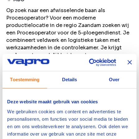
Op zoek naar een afwisselende baan als
Procesoperator? Voor een moderne
productielocatie in de regio Zaandam zoeken wij
een Procesoperator voor de 5-ploegendienst. Je
combineert veldwerk en logistieke taken met
werkzaamheden in de controlekamer. Je krijgt
veel verantwoordelijkheid, een team van ervaren
collega's om op terug te vallen en volop kansen
om jezelf breed te ontwikkelen.
Toestemming
Details
Over
Bekijk vacature
Bewaren
Deze website maakt gebruik van cookies
We gebruiken cookies om content en advertenties te
Machine Operator
personaliseren, om functies voor social media te bieden
en om ons websiteverkeer te analyseren. Ook delen we
Farmsum
informatie over uw gebruik van onze site met onze
4000
per maand