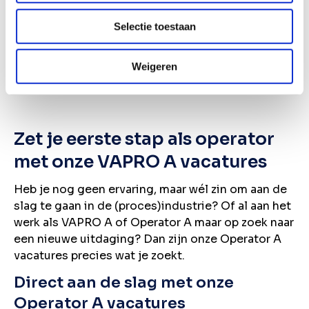
Wil je de nieuwste vacatures in je mail ontvangen?
Selectie toestaan
Schrijf je in voor onze vacature alert!
Weigeren
Vacature alert ontvangen
Zet je eerste stap als operator
met onze VAPRO A vacatures
Heb je nog geen ervaring, maar wél zin om aan de
slag te gaan in de (proces)industrie? Of al aan het
werk als VAPRO A of Operator A maar op zoek naar
een nieuwe uitdaging? Dan zijn onze Operator A
vacatures precies wat je zoekt.
Direct aan de slag met onze
Operator A vacatures