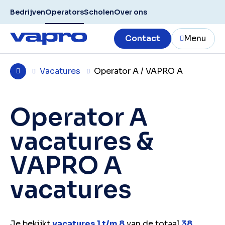
Bedrijven
Operators
Scholen
Over ons
Contact
Menu
Vacatures
Operator A / VAPRO A
Operator A
vacatures &
VAPRO A
vacatures
Je bekijkt
vacatures 1 t/m 8
van de totaal
38