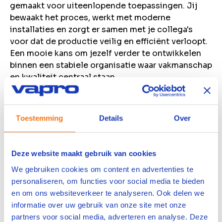
gemaakt voor uiteenlopende toepassingen. Jij
bewaakt het proces, werkt met moderne
installaties en zorgt er samen met je collega's
voor dat de productie veilig en efficiënt verloopt.
Een mooie kans om jezelf verder te ontwikkelen
binnen een stabiele organisatie waar vakmanschap
en kwaliteit centraal staan.
Bekijk vacature
Bewaren
Toestemming
Details
Over
Procesoperator Voedingsindustrie
Deze website maakt gebruik van cookies
We gebruiken cookies om content en advertenties te
Zaandam
personaliseren, om functies voor social media te bieden
5-ploegendienst
en om ons websiteverkeer te analyseren. Ook delen we
MBO
informatie over uw gebruik van onze site met onze
Op zoek naar een afwisselende baan als
partners voor social media, adverteren en analyse. Deze