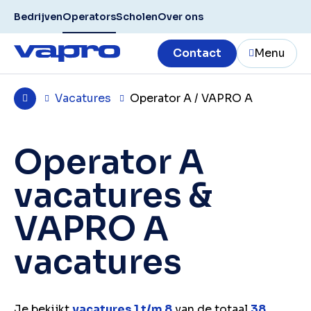
Bedrijven
Operators
Scholen
Over ons
Contact
Menu
Vacatures
Operator A / VAPRO A
Operator A
vacatures &
VAPRO A
vacatures
Je bekijkt
vacatures 1 t/m 8
van de totaal
38