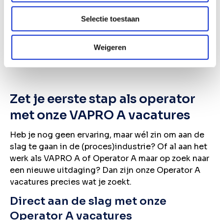
Wil je de nieuwste vacatures in je mail ontvangen?
Selectie toestaan
Schrijf je in voor onze vacature alert!
Weigeren
Vacature alert ontvangen
Zet je eerste stap als operator
met onze VAPRO A vacatures
Heb je nog geen ervaring, maar wél zin om aan de
slag te gaan in de (proces)industrie? Of al aan het
werk als VAPRO A of Operator A maar op zoek naar
een nieuwe uitdaging? Dan zijn onze Operator A
vacatures precies wat je zoekt.
Direct aan de slag met onze
Operator A vacatures