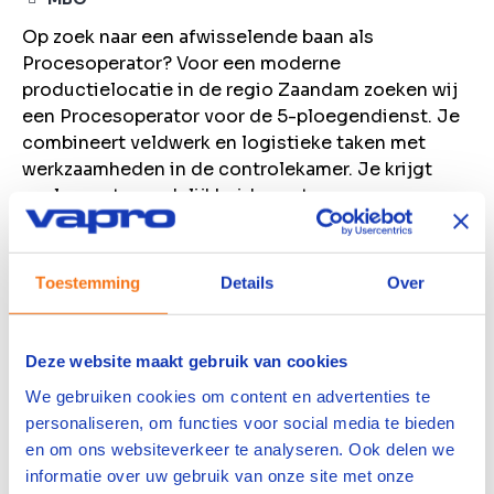
Op zoek naar een afwisselende baan als
Procesoperator? Voor een moderne
productielocatie in de regio Zaandam zoeken wij
een Procesoperator voor de 5-ploegendienst. Je
combineert veldwerk en logistieke taken met
werkzaamheden in de controlekamer. Je krijgt
veel verantwoordelijkheid, een team van ervaren
collega's om op terug te vallen en volop kansen
om jezelf breed te ontwikkelen.
Toestemming
Details
Over
Bekijk vacature
Bewaren
Deze website maakt gebruik van cookies
We gebruiken cookies om content en advertenties te
Machine Operator
personaliseren, om functies voor social media te bieden
en om ons websiteverkeer te analyseren. Ook delen we
Farmsum
informatie over uw gebruik van onze site met onze
4000
per maand