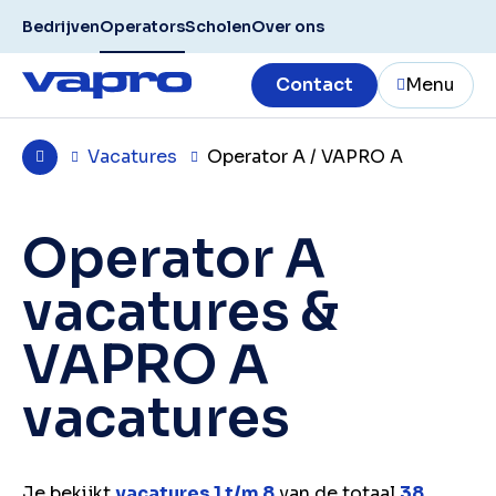
Bedrijven
Operators
Scholen
Over ons
Contact
Menu
Vacatures
Operator A / VAPRO A
Operator A
vacatures &
VAPRO A
vacatures
Je bekijkt
vacatures 1 t/m 8
van de totaal
38