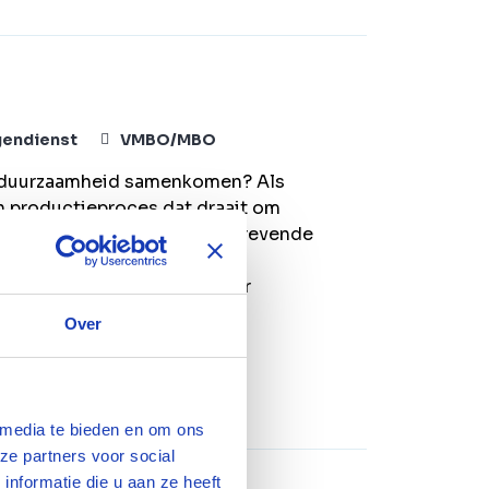
gendienst
VMBO/MBO
en duurzaamheid samenkomen? Als
en productieproces dat draait om
ndstoffen. Voor een vooruitstrevende
 wij een procesoperator die
heeft en graag meedenkt over
een slimmer en duurzamer
Over
 media te bieden en om ons
ze partners voor social
nformatie die u aan ze heeft