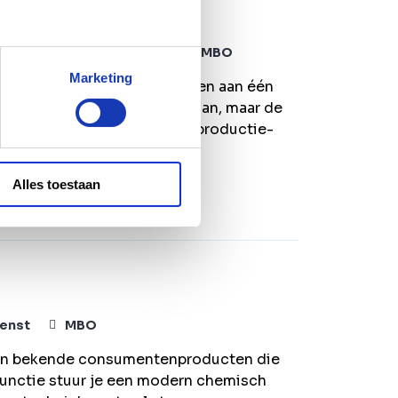
and
5-ploegendienst
MBO
Marketing
O B of C en wil jij meebouwen aan één
 Zoek jij niet zomaar een baan, maar de
ijn bij een volledig nieuwe productie-
Alles toestaan
enst
MBO
t van bekende consumentenproducten die
functie stuur je een modern chemisch