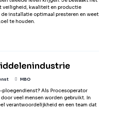
een tweede leven krijgen. Je bewaakt het
 veiligheid, kwaliteit en productie
 de installatie optimaal presteren en weet
koel te houden.
iddelenindustrie
enst
MBO
n 5-ploegendienst? Als Procesoperator
s door veel mensen worden gebruikt. In
eel verantwoordelijkheid en een team dat