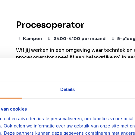
Procesoperator
Kampen
3400
-
4100
per maand
5-ploe
Wil jij werken in een omgeving waar techniek 
procesoperator speel jij een belangrijke rol in e
innovatie, efficiëntie en het hergebruik van gro
organisatie binnen de duurzame industrie zoeken
verantwoordelijkheid neemt, technisch inzicht 
verbeteringen. Jouw werk draagt direct bij aan 
Details
productieproces.
Bekijk vacature
Bewaren
 van cookies
ent en advertenties te personaliseren, om functies voor social
. Ook delen we informatie over uw gebruik van onze site met on
e. Deze partners kunnen deze gegevens combineren met andere i