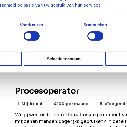
Procesoperator - 5 ploegen
erzameld op basis van uw gebruik van hun services.
Maasvlakte Rotterdam
4000
-
6000
per ma
Voorkeuren
Statistieken
Ben jij een ervaren procesoperator met een VAPR
van de meest duurzame raffinaderijen van Europa?
unieke kans om vanaf de bouwfase betrokken te z
installatie? Dan is deze functie iets voor jou.
Selectie toestaan
Bekijk vacature
Bewaren
Procesoperator
Mijdrecht
4100
per maand
3-ploegendi
Wil jij werken bij een internationale producen
miljoenen mensen dagelijks gebruiken? In deze 