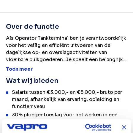
Over de functie
Als Operator Tankterminal ben je verantwoordelijk
voor het veilig en efficiënt uitvoeren van de
dagelijkse op- en overslagactiviteiten van
vloeibare bulkgoederen. Je speelt een belangrijke
rol binnen de terminal en zorgt ervoor dat laad-,
Toon meer
los- en opslagprocessen soepel verlopen.
Wat wij bieden
Salaris tussen €3.000,- en €5.000,- bruto per
maand, afhankelijk van ervaring, opleiding en
functieniveau
30% ploegentoeslag voor het werken in een
volcontinu 5-ploegenrooster
Werken binnen een stabiele en groeiende