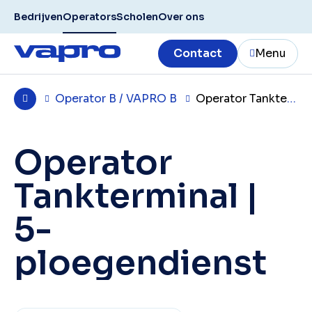
Bedrijven
Operators
Scholen
Over ons
Contact
Menu
Operator B / VAPRO B
Operator Tankterminal | 5-ploegendienst in Maasvlakte Rotterdam
Operator
Tankterminal |
5-
ploegendienst