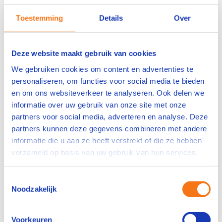
organisatie in de Rotterdamse haven
Toestemming
Details
Over
Mogelijkheden om jezelf verder te ontwikkelen
binnen de tankopslagsector
Toon meer
Deze website maakt gebruik van cookies
Wat wij vragen
We gebruiken cookies om content en advertenties te
personaliseren, om functies voor social media te bieden
VAPRO B of Procesoperator B diploma
en om ons websiteverkeer te analyseren. Ook delen we
Ervaring binnen tankopslag, op- en overslag,
informatie over uw gebruik van onze site met onze
logistiek of procesindustrie
partners voor social media, adverteren en analyse. Deze
Kennis van veiligheids-, kwaliteits- en
partners kunnen deze gegevens combineren met andere
milieuprocedures
informatie die u aan ze heeft verstrekt of die ze hebben
Goede beheersing van de Nederlandse taal
verzameld op basis van uw gebruik van hun services.
Beheersing van de Engelse taal
Toestemmingsselectie
Ervaring met DCS-systemen is een pré
Noodzakelijk
Flexibele en proactieve werkhouding
Motivatie om aanvullende opleidingen en
cursussen te volgen
Voorkeuren