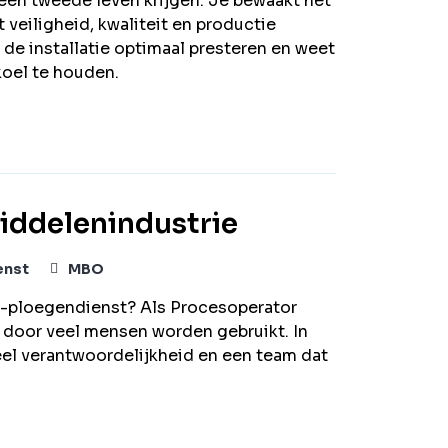
een tweede leven krijgen. Je bewaakt het
 veiligheid, kwaliteit en productie
 de installatie optimaal presteren en weet
koel te houden.
iddelenindustrie
enst
MBO
n 5-ploegendienst? Als Procesoperator
s door veel mensen worden gebruikt. In
eel verantwoordelijkheid en een team dat