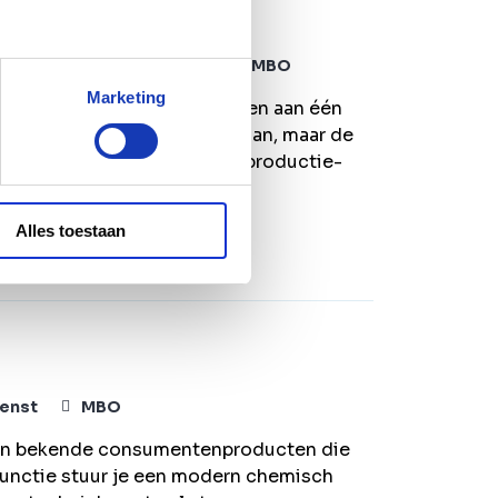
and
5-ploegendienst
MBO
Marketing
O B of C en wil jij meebouwen aan één
 Zoek jij niet zomaar een baan, maar de
ijn bij een volledig nieuwe productie-
Alles toestaan
enst
MBO
t van bekende consumentenproducten die
functie stuur je een modern chemisch