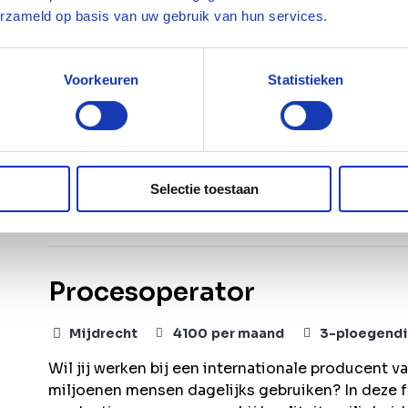
Procesoperator - 5 ploegen
erzameld op basis van uw gebruik van hun services.
Maasvlakte Rotterdam
4000
-
6000
per ma
Voorkeuren
Statistieken
Ben jij een ervaren procesoperator met een VAPR
van de meest duurzame raffinaderijen van Europa?
unieke kans om vanaf de bouwfase betrokken te z
installatie? Dan is deze functie iets voor jou.
Selectie toestaan
Bekijk vacature
Bewaren
Procesoperator
Mijdrecht
4100
per maand
3-ploegendi
Wil jij werken bij een internationale producen
miljoenen mensen dagelijks gebruiken? In deze 