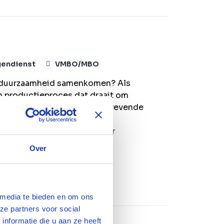
gendienst
VMBO/MBO
en duurzaamheid samenkomen? Als
en productieproces dat draait om
ndstoffen. Voor een vooruitstrevende
 wij een procesoperator die
heeft en graag meedenkt over
een slimmer en duurzamer
Over
 media te bieden en om ons
ze partners voor social
nformatie die u aan ze heeft