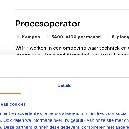
Procesoperator
Kampen
3400
-
4100
per maand
5-ploe
Wil jij werken in een omgeving waar techniek 
procesoperator speel jij een belangrijke rol in e
innovatie, efficiëntie en het hergebruik van gro
organisatie binnen de duurzame industrie zoeken
verantwoordelijkheid neemt, technisch inzicht 
verbeteringen. Jouw werk draagt direct bij aan 
Details
productieproces.
Bekijk vacature
Bewaren
 van cookies
ent en advertenties te personaliseren, om functies voor social
. Ook delen we informatie over uw gebruik van onze site met on
e. Deze partners kunnen deze gegevens combineren met andere i