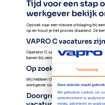
Tijd voor een stap 
werkgever bekijk 
Opzoek naar een nieuwe uitdaging bij ee
op en houd je het proces draaiend. Je bent
VAPRO C vacatures zijn
Operator C vacatures staan garant voor 
banen bij verschillende werkgevers.
Op zoek naar een nieuw
Toestemming
Wij hebben Operator C vacatures door he
werkgever voor VAPRO C’ers maar kan je oo
Deze website maakt gebruik
We gebruiken cookies om cont
Doorgroeien naar Opera
websiteverkeer te analyseren
vacature
media, adverteren en analys