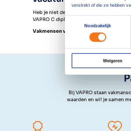
verstrekt of die ze hebben v
Heb je niet de juiste ervaring of diploma’s
Toestemmingsselectie
VAPRO C diploma halen.
Noodzakelijk
Vakmensen verdienen VAPRO. En jij dus
Weigeren
P
Bij VAPRO staan vakmansch
waarden en wil je samen m