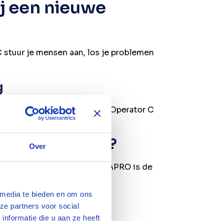
ij een nieuwe
 stuur je mensen aan, los je problemen
g
 VAPRO heeft vacatures voor Operator C
 bij jouw wensen?
Over
e doorgroeimogelijkheden. VAPRO is de
 media te bieden en om ons
 op een VAPRO C
ze partners voor social
nformatie die u aan ze heeft