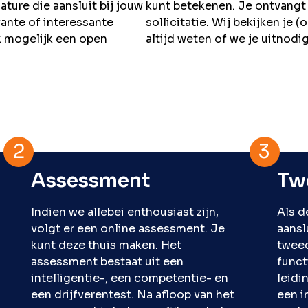
cature die aansluit bij jouw
kunt betekenen. Je ontvangt 
vante of interessante
sollicitatie. Wij bekijken je (
ok mogelijk een open
altijd weten of we je uitnod
Assessment
Tw
Indien we allebei enthousiast zijn,
Als d
volgt er een online assessment. Je
aansl
kunt deze thuis maken. Het
tweed
assessment bestaat uit een
funct
intelligentie-, een competentie- en
leidi
een drijfverentest. Na afloop van het
een i