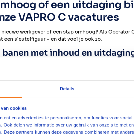
omhoog of een uitdaging b
onze VAPRO C vacatures
n nieuwe werkgever of een stap omhoog? Als Operator C
 een sleutelfiguur – en dat voel je ook zo.
 banen met inhoud en uitdagin
een uitdagende functie met veel verantwoordelijkheid.
e werkgever die beter aansluit
Details
el Nederland in verschillende sectoren en met verder
k helpen met het vinden van een baan die bij je past.
 van cookies
ent en advertenties te personaliseren, om functies voor social
tor C, solliciteer dan sowieso
. Ook delen we informatie over uw gebruik van onze site met on
e. Deze partners kunnen deze gegevens combineren met andere i