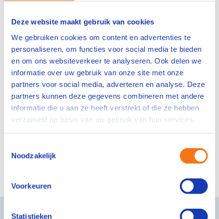
Wij hebben Operator C vacatures door heel
Nederland in verschillende sectoren en met
Deze website maakt gebruik van cookies
verdere doorgroeimogelijkheden. VAPRO is de
We gebruiken cookies om content en advertenties te
werkgever voor VAPRO C’ers maar kan je ook
personaliseren, om functies voor social media te bieden
helpen met het vinden van een baan die bij je past.
en om ons websiteverkeer te analyseren. Ook delen we
Doorgroeien naar Operator C,
informatie over uw gebruik van onze site met onze
partners voor social media, adverteren en analyse. Deze
solliciteer dan sowieso op een
partners kunnen deze gegevens combineren met andere
VAPRO C vacature
informatie die u aan ze heeft verstrekt of die ze hebben
verzameld op basis van uw gebruik van hun services.
Heb je niet de juiste ervaring of diploma’s, dan kun
je vaak ook aan de slag via een werkleertraject en
kan je in de praktijk doorgroeien en je VAPRO C
Toestemmingsselectie
Noodzakelijk
diploma halen.
Vakmensen verdienen VAPRO. En jij dus ook.
Voorkeuren
Statistieken