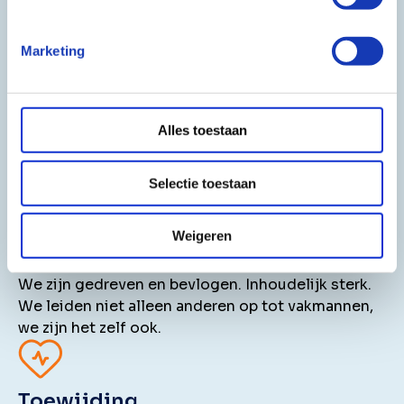
Pas jij bij onze kernwaarden?
Bij VAPRO staan vakmanschap, toewijding,
Marketing
maatgeving en betrouwbaarheid centraal. Herken
jij jezelf in deze waarden en wil je samen met ons
bouwen aan een toekomst vol groei en innovatie?
Ontdek hoe jouw talenten perfect aansluiten bij
Alles toestaan
onze missie!
Selectie toestaan
Weigeren
Vakmanschap
We zijn gedreven en bevlogen. Inhoudelijk sterk.
We leiden niet alleen anderen op tot vakmannen,
we zijn het zelf ook.
Toewijding