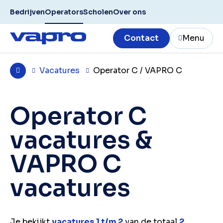
Bedrijven
Operators
Scholen
Over ons
Contact
Menu
Vacatures
Operator C / VAPRO C
Operator C
vacatures &
VAPRO C
vacatures
Je bekijkt
vacatures 1 t/m 2
van de totaal
2