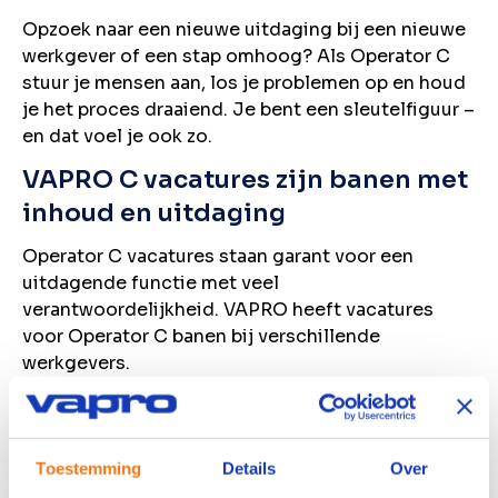
Opzoek naar een nieuwe uitdaging bij een nieuwe
werkgever of een stap omhoog? Als Operator C
stuur je mensen aan, los je problemen op en houd
je het proces draaiend. Je bent een sleutelfiguur –
en dat voel je ook zo.
VAPRO C vacatures zijn banen met
inhoud en uitdaging
Operator C vacatures staan garant voor een
uitdagende functie met veel
verantwoordelijkheid. VAPRO heeft vacatures
voor Operator C banen bij verschillende
werkgevers.
Op zoek naar een nieuwe
werkgever die beter aansluit bij
jouw wensen?
Toestemming
Details
Over