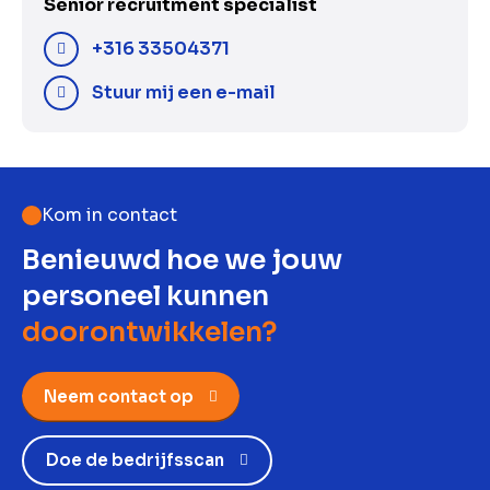
Senior recruitment specialist
+316 33504371
Stuur mij een e-mail
Kom in contact
Benieuwd hoe we jouw
personeel kunnen
doorontwikkelen?
Neem contact op
Doe de bedrijfsscan