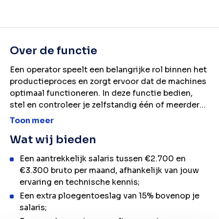
Over de functie
Een operator speelt een belangrijke rol binnen het
productieproces en zorgt ervoor dat de machines
optimaal functioneren. In deze functie bedien,
stel en controleer je zelfstandig één of meerdere
machines en houd je voortdurend toezicht op een
Toon meer
soepel verloop van de productie. Je bewaakt de
Wat wij bieden
voortgang volgens de productieplanning en grijpt
in waar nodig om een efficiënte en kwalitatieve
Een aantrekkelijk salaris tussen €2.700 en
productie te waarborgen.
€3.300 bruto per maand, afhankelijk van jouw
ervaring en technische kennis;
Een extra ploegentoeslag van 15% bovenop je
salaris;