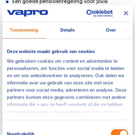
Een goede pensioenregeling voor jouw
toekomst;
Maar liefst 43 vrije dagen per jaar en 8,33%
vakantiegeld. Daarnaast genieten we jaarlijks
Toestemming
Details
Over
van twee gezamenlijke vakantieperiodes;
Toon meer
Deze website maakt gebruik van cookies
Wat wij vragen
We gebruiken cookies om content en advertenties te
Technisch inzicht en interesse in machines en
personaliseren, om functies voor social media te bieden
productieprocessen;
en om ons websiteverkeer te analyseren. Ook delen we
Beheersing van de Nederlandse taal of de
informatie over uw gebruik van onze site met onze
motivatie om deze te leren;
partners voor social media, adverteren en analyse. Deze
Bereidheid om in een 2-ploegendienst te
partners kunnen deze gegevens combineren met andere
werken en fulltime beschikbaarheid (40 uur per
informatie die u aan ze heeft verstrekt of die ze hebben
week).
verzameld op basis van uw gebruik van hun services.
MBO werk- en denkniveau;
Oog voor kwaliteit en gevoel voor detail;
Toestemmingsselectie
Noodzakelijk