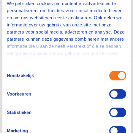
waar kwaliteit, veiligheid en techniek op het
We gebruiken cookies om content en advertenties te
hoogste niveau samenkomen? Als Operator werk
personaliseren, om functies voor social media te bieden
je in een chemische productieomgeving waar
en om ons websiteverkeer te analyseren. Ook delen we
dagelijks hoogwaardige producten worden
informatie over uw gebruik van onze site met onze
gemaakt voor uiteenlopende toepassingen. Jij
partners voor social media, adverteren en analyse. Deze
bewaakt het proces, werkt met moderne
partners kunnen deze gegevens combineren met andere
installaties en zorgt er samen met je collega's
informatie die u aan ze heeft verstrekt of die ze hebben
voor dat de productie veilig en efficiënt verloopt.
verzameld op basis van uw gebruik van hun services.
Een mooie kans om jezelf verder te ontwikkelen
binnen een stabiele organisatie waar vakmanschap
Toestemmingsselectie
en kwaliteit centraal staan.
Noodzakelijk
Bekijk vacature
Voorkeuren
Bewaren
Statistieken
...
Vorige
1
2
3
4
8
Volg
Marketing