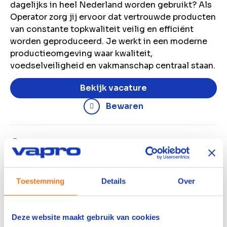
dagelijks in heel Nederland worden gebruikt? Als
Operator zorg jij ervoor dat vertrouwde producten
van constante topkwaliteit veilig en efficiënt
worden geproduceerd. Je werkt in een moderne
productieomgeving waar kwaliteit,
voedselveiligheid en vakmanschap centraal staan.
Bekijk vacature
Bewaren
Operator
Tiel
4250
per maand
Toestemming
Details
Over
2-ploegendienst
MBO
Deze website maakt gebruik van cookies
Wil jij werken bij een internationale producent