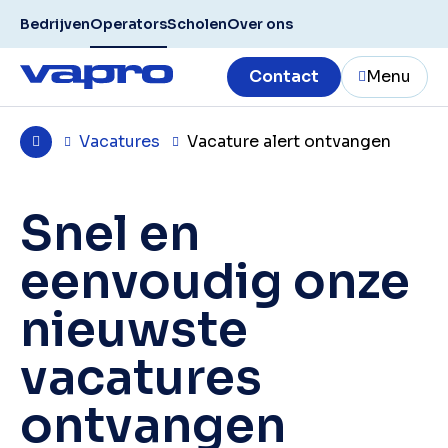
Bedrijven
Operators
Scholen
Over ons
Contact
Menu
Vacatures
Vacature alert ontvangen
Snel en
eenvoudig onze
nieuwste
vacatures
ontvangen