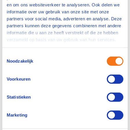
en om ons websiteverkeer te analyseren. Ook delen we
Vakgebied
informatie over uw gebruik van onze site met onze
Administratief / Secretarieel
partners voor social media, adverteren en analyse. Deze
Bouw
partners kunnen deze gegevens combineren met andere
informatie die u aan ze heeft verstrekt of die ze hebben
Food
verzameld op basis van uw gebruik van hun services.
Human Resources
Industrie / Productie
Toestemmingsselectie
Leidinggevende
Noodzakelijk
Maintenance
Operator
Voorkeuren
Operator A / VAPRO A
Operator B / VAPRO B
Statistieken
Operator C / VAPRO C
Overig
Techniek
Marketing
Privacyverklaring
Ik wil het privacystatement