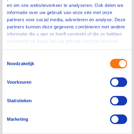
Alle onderdelen op een rijtje.
en om ons websiteverkeer te analyseren. Ook delen we
informatie over uw gebruik van onze site met onze
Wil jij je verder ontwikkelen en een expertrol
partners voor social media, adverteren en analyse. Deze
vervullen in jouw productieomgeving? Plan een
partners kunnen deze gegevens combineren met andere
kennismakingsgesprek. Samen bespreken we hoe
informatie die u aan ze heeft verstrekt of die ze hebben
deze opleiding past bij jouw ambities.
verzameld op basis van uw gebruik van hun services.
Neem contact op
Toestemmingsselectie
Noodzakelijk
Hoe ziet de opleiding eruit?
Voorkeuren
Voor wie is deze opleiding geschikt?
Statistieken
Praktische informatie
Marketing