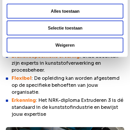
Waarom kiezen voor de
Alles toestaan
opleiding Extruderen 3 bij
VAPRO?
Selectie toestaan
Diepgaande expertise
: Gericht op complexe
Weigeren
procesoptimalisatie en duurzame innovaties.
Branchespecifieke ervaring
: Onze docenten
zijn experts in kunststofverwerking en
procesbeheer.
Flexibel
: De opleiding kan worden afgestemd
op de specifieke behoeften van jouw
organisatie.
Erkenning
: Het NRK-diploma Extruderen 3 is dé
standaard in de kunststofindustrie en bewijst
jouw expertise