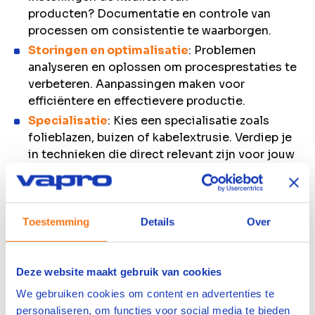
producten? Documentatie en controle van
processen om consistentie te waarborgen.
Storingen en optimalisatie
: Problemen
analyseren en oplossen om procesprestaties te
verbeteren. Aanpassingen maken voor
efficiëntere en effectievere productie.
Specialisatie
: Kies een specialisatie zoals
folieblazen, buizen of kabelextrusie. Verdiep je
in technieken die direct relevant zijn voor jouw
werk.
Leiderschap
: Operationeel aansturen van
teams binnen het extrusieproces. Effectieve
Toestemming
Details
Over
communicatie en samenwerking op de
werkvloer.
Deze website maakt gebruik van cookies
We gebruiken cookies om content en advertenties te
Inhoud
personaliseren, om functies voor social media te bieden