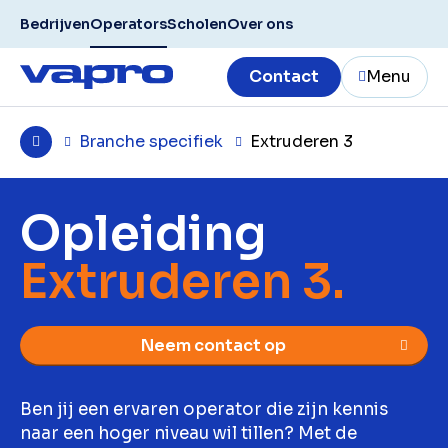
Bedrijven
Operators
Scholen
Over ons
Contact
Menu
Branche specifiek
Extruderen 3
Opleiding
Extruderen 3.
Neem contact op
Ben jij een ervaren operator die zijn kennis
naar een hoger niveau wil tillen? Met de