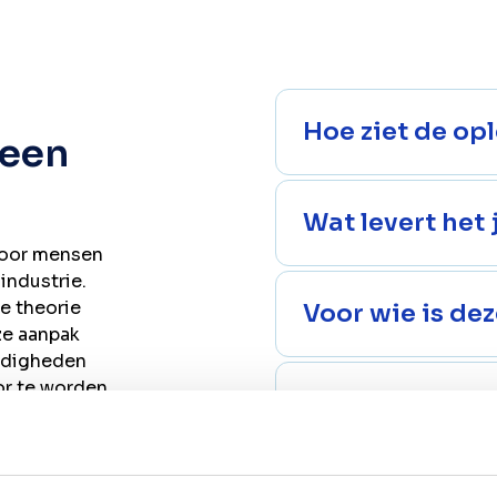
Hoe ziet de opl
 een
Wat levert het 
voor mensen
industrie.
de theorie
Voor wie is de
ze aanpak
ardigheden
or te worden.
Praktische inf
Hoe helpt VAP