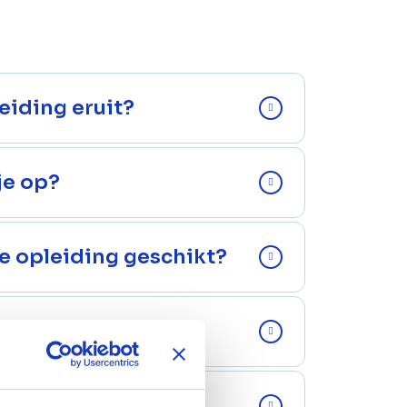
eiding eruit?
je op?
ze opleiding geschikt?
ormatie
RO?