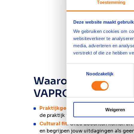
Toestemming
Deze website maakt gebruik
We gebruiken cookies om cont
websiteverkeer te analyseren
media, adverteren en analys
verstrekt of die ze hebben v
Toestemmingsselectie
Noodzakelijk
Waarom kiezen voo
VAPRO Basis?
Praktijkgericht leren
: Alles wat je leer
Weigeren
de praktijk toe te passen.
Cultural fit
: Onze docenten komen uit 
en begrijpen jouw uitdagingen als geen