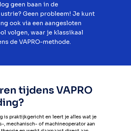
 Nog geen baan in de
ustrie? Geen probleem! Je kunt
ing ook via een aangesloten
l volgen, waar je klassikaal
gens de VAPRO-methode.
eren tijdens VAPRO
ding?
s praktijkgericht en leert je alles wat je
s-, mechanisch- of machineoperator aan
 theorie en werkt daarnaast direct aan