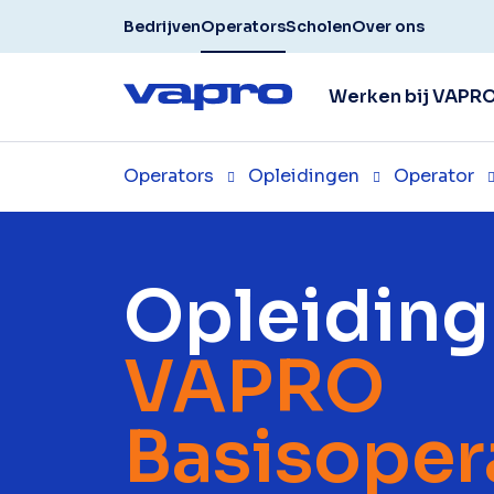
Bedrijven
Operators
Scholen
Over ons
Werken bij VAPR
Operators
Opleidingen
Operator
Opleiding
VAPRO
Basisoper