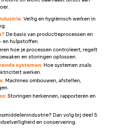
oer.
ndustrie
: Veilig en hygiënisch werken in
ng.
s?
De basis van productieprocessen en
- en hulpstoffen.
Leren hoe je processen controleert, regelt
t bewaken en storingen oplossen.
eunende systemen
: Hoe systemen zoals
ktriciteit werken.
s
: Machines ombouwen, afstellen,
gen.
en
: Storingen herkennen, rapporteren en
ensmiddelenindustrie? Dan volg bij deel 5
dselveiligheid en conservering.