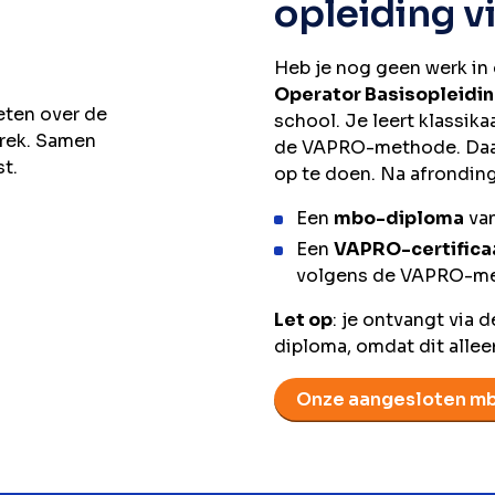
opleiding v
Heb je nog geen werk in 
Operator Basisopleidi
weten over de
school. Je leert klassika
rek. Samen
de VAPRO-methode. Daarn
st.
op te doen. Na afronding
Een
mbo-diploma
van
Een
VAPRO-certifica
volgens de VAPRO-m
Let op
: je ontvangt via
diploma, omdat dit allee
Onze aangesloten m