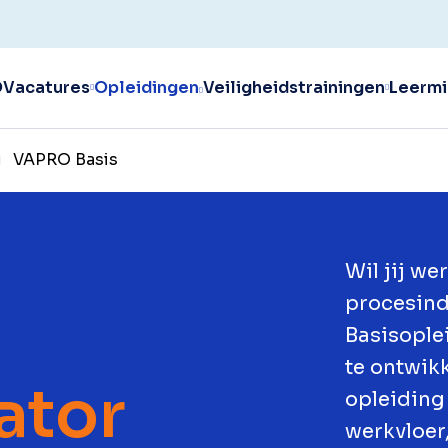
O
Vacatures
Opleidingen
Veiligheidstrainingen
Leermi
VAPRO Basis
Wil jij we
procesin
Basisoplei
te ontwikk
ator
opleiding
werkvloer,