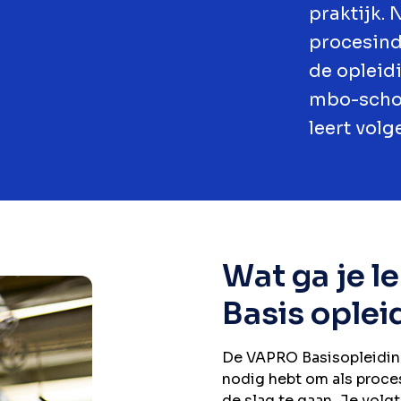
praktijk.
procesind
de opleid
mbo-schoo
leert vol
Wat ga je l
Basis oplei
De VAPRO Basisopleiding i
nodig hebt om als proce
de slag te gaan. Je volgt