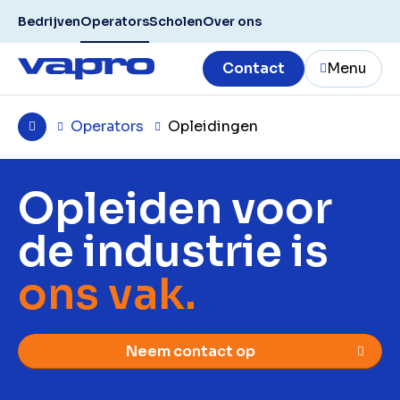
Bedrijven
Operators
Scholen
Over ons
Contact
Menu
Operators
Opleidingen
Opleiden voor
de industrie is
ons vak.
Neem contact op