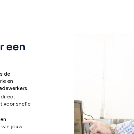
r een
s de
rie en
edewerkers.
 direct
t voor snelle
den
 van jouw