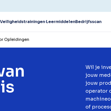
Veiligheidstrainingen
Leermiddelen
Bedrijfsscan
r Opleidingen
van
Wil je in
jouw mede
is
jouw prod
operator 
machineop
of proces