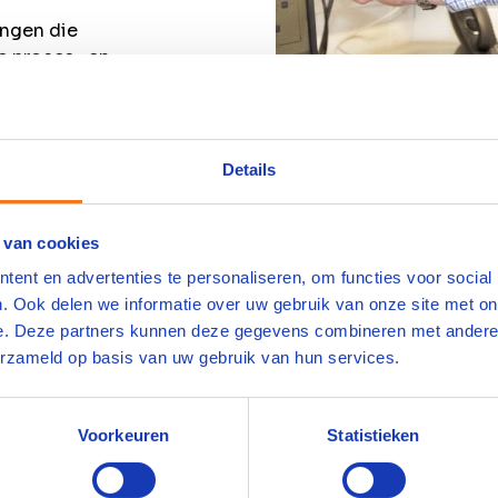
ingen die
e proces- en
et je zeker
ft.
Details
 van cookies
ent en advertenties te personaliseren, om functies voor social
. Ook delen we informatie over uw gebruik van onze site met on
e. Deze partners kunnen deze gegevens combineren met andere i
opleidingen voor jouw sec
erzameld op basis van uw gebruik van hun services.
toren?
Voorkeuren
Statistieken