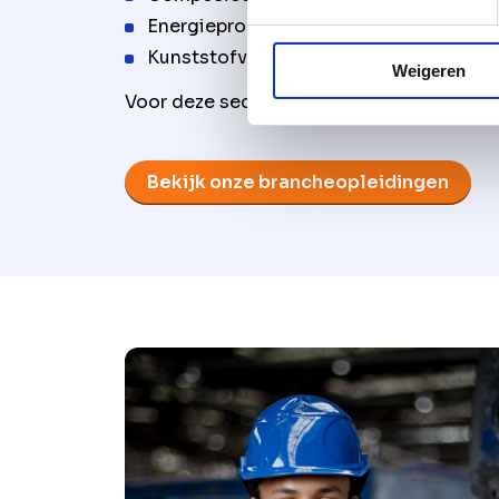
Energieproductie
Kunststofverwerking
Weigeren
Voor deze sectoren biedt VAPRO gespecia
Bekijk onze brancheopleidingen