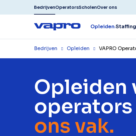
Bedrijven
Operators
Scholen
Over ons
Opleiden
Staffing
Bedrijven
Opleiden
VAPRO Operato
Opleiden 
operators 
ons vak.