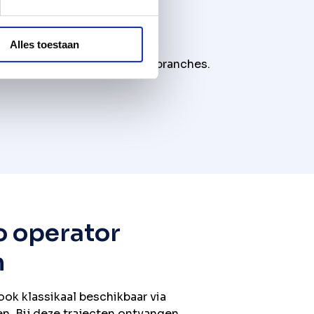
Alles toestaan
n en processen binnen deze branches.
 operator
n
ok klassikaal beschikbaar via
. Bij deze trajecten ontvangen