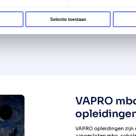
Selectie toestaan
liseerde opleidingen die aansluiten op de unieke eise
VAPRO mbo
opleidinge
VAPRO opleidingen zijn o
aangesloten mbo-scholen