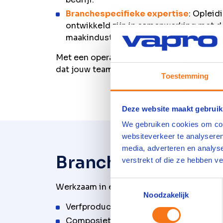
Branchespecifieke expertise
: Opleid
ontwikkeld zijn in samenwerking met d
maakindustrie.
Met een operator opleiding van VAPRO we
dat jouw team de juiste kennis in huis hee
Toestemming
Deze website maakt gebruik
We gebruiken cookies om cont
websiteverkeer te analyseren
media, adverteren en analys
Branchespecifieke 
verstrekt of die ze hebben v
Toestemmingsselectie
Werkzaam in een van deze specifieke sec
Noodzakelijk
Verfproductie
Composietverwerking