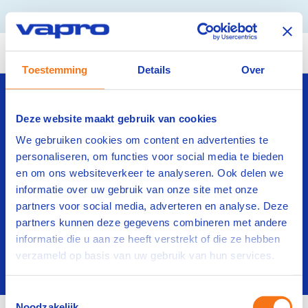
Bedrijven
Operators
Scholen
Over ons
Contact
Menu
Toestemming
Details
Over
Kom in contact
Deze website maakt gebruik van cookies
Benieuwd hoe we jouw
We gebruiken cookies om content en advertenties te
personeel kunnen
personaliseren, om functies voor social media te bieden
doorontwikkelen?
en om ons websiteverkeer te analyseren. Ook delen we
informatie over uw gebruik van onze site met onze
partners voor social media, adverteren en analyse. Deze
Neem contact op
partners kunnen deze gegevens combineren met andere
informatie die u aan ze heeft verstrekt of die ze hebben
verzameld op basis van uw gebruik van hun services.
Doe de bedrijfsscan
Toestemmingsselectie
Noodzakelijk